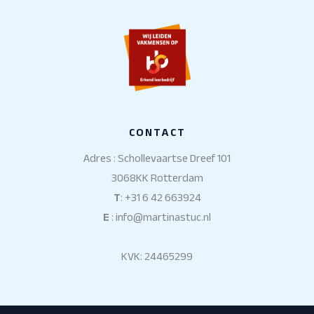
CONTACT
Adres : Schollevaartse Dreef 101
3068KK Rotterdam
T
: +31 6 42 663924
E
: info@martinastuc.nl
KVK: 24465299