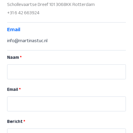
Schollevaartse Dreef 101 3068KK Rotterdam
+31 6 42 663924
Email
info@martinastuc.nl
Naam
Email
Bericht